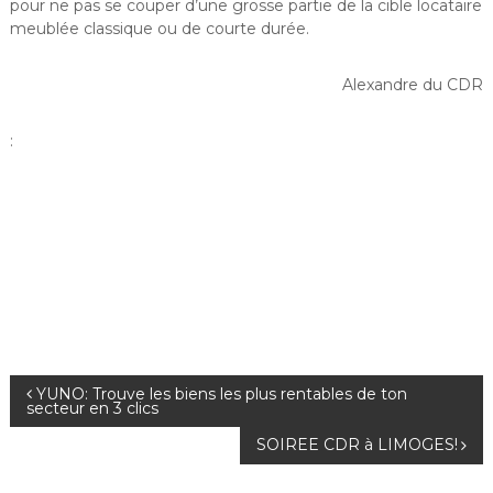
pour ne pas se couper d’une grosse partie de la cible locataire
meublée classique ou de courte durée.
Alexandre du CDR
:
N
YUNO: Trouve les biens les plus rentables de ton
secteur en 3 clics
a
SOIREE CDR à LIMOGES!