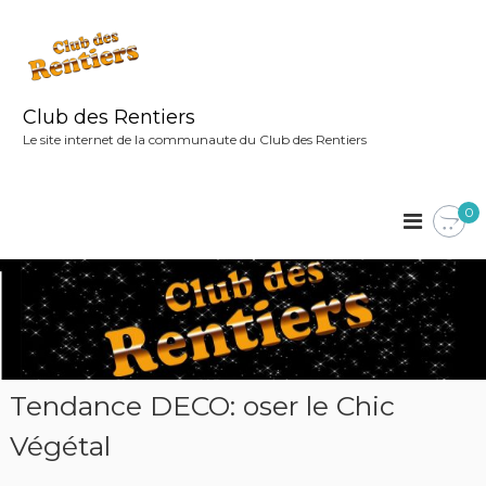
A
l
l
e
r
Club des Rentiers
a
Le site internet de la communaute du Club des Rentiers
u
c
o
0
n
t
e
n
u
Tendance DECO: oser le Chic
Végétal